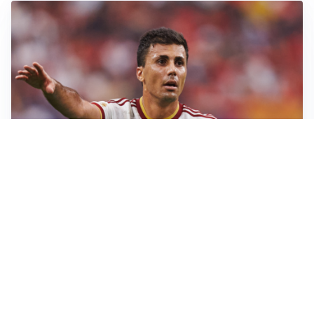
AFFARE IN CHIUSURA
Barcellona, colpo Rodri: battuto il Real Madrid
MOTIVATO
Douglas Luiz dice no all’Everton e punta sulla
Juventus
RIENTRO A RILENTO
Alcaraz, US Open lontano: la corsa contro il tempo