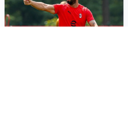
LE PAROLE
Milan, Amorim: “Sapevamo delle difficoltà, faremo
delle scelte”
LE PAROLE
Juventus, Spalletti soddisfatto: “I nuovi? Li ho visti
molto bene”
AMICHEVOLI
Il Milan crolla contro il Chelsea: 3-0 e prima sconfitta
per Amorim
AMICHEVOLI