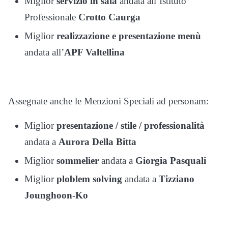
Miglior
servizio in sala
andata all’Istituto
Professionale
Crotto Caurga
Miglior
realizzazione e presentazione menù
andata all’
APF Valtellina
Assegnate anche le
Menzioni Speciali ad personam
:
Miglior
presentazione / stile / professionalità
andata a
Aurora Della Bitta
Miglior
sommelier
andata a
Giorgia Pasquali
Miglior
ploblem solving
andata a
Tizziano
Jounghoon-Ko