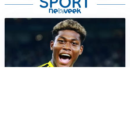
MERCATO JUVE
La Juventus vuole Suzuki, ma il Psg è avanti
CALCIOMERCATO
Inter, Frattesi blocca il mercato nerazzurro: la