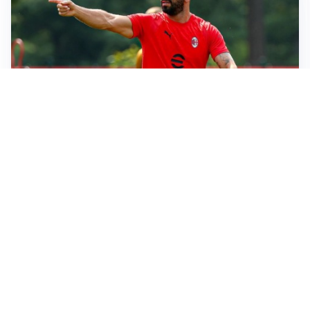
LE PAROLE
Milan, Amorim: “Sapevamo delle difficoltà, faremo
delle scelte”
LE PAROLE
Juventus, Spalletti soddisfatto: “I nuovi? Li ho visti
molto bene”
AMICHEVOLI
Il Milan crolla contro il Chelsea: 3-0 e prima sconfitta
per Amorim
AMICHEVOLI