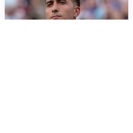
IL NOME NUOVO
Napoli, Musso resta un’opzione per la porta
TITOLARE IN CAMPIONATO
Inter, tocca a Pio Esposito: Chivu gli affida l’attacco
LE PAROLE
Spalletti prepara la Juve: “Con l’Inter servirà essere
squadra”
LONTANO DALL'ITALIA
Vlahovic, rebus futuro: Besiktas e Atletico si
contendono il serbo