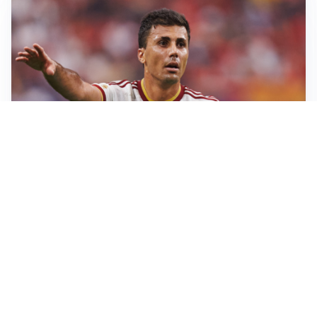
AFFARE IN CHIUSURA
Barcellona, colpo Rodri: battuto il Real Madrid
MOTIVATO
Douglas Luiz dice no all’Everton e punta sulla
Juventus
RIENTRO A RILENTO
Alcaraz, US Open lontano: la corsa contro il tempo
continua