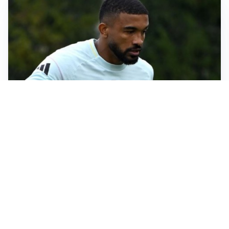
LE PAROLE
Bremer giura fedeltà: “Non ho mai chiesto di lasciare
la Juve”
IN DUBBIO
Sinner, ginocchio sotto osservazione: Cincinnati resta
in dubbio
AFFARE IN CHIUSURA
Barcellona, colpo Rodri: battuto il Real Madrid