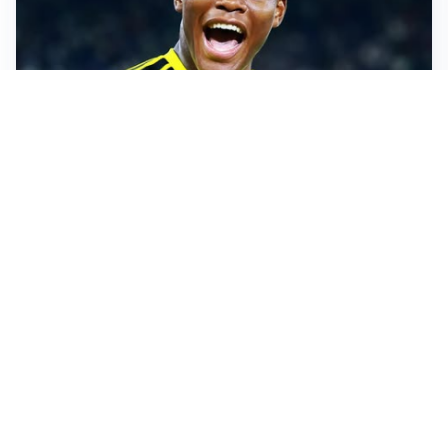
MERCATO JUVE
La Juventus vuole Suzuki, ma il Psg è avanti
CALCIOMERCATO
Inter, Frattesi blocca il mercato nerazzurro: la
situazione
SERIE A
Roma, troppi gol subiti: Gasp deve lavorare in difesa
SERIE A
Milan, quanto lavoro per Amorim: il campo parla
chiaro