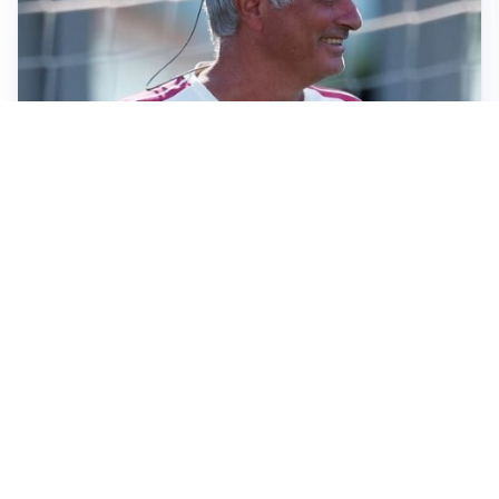
LA NOVITÀ
Le regole di Mourinho al Real
MERCATO JUVE
La Juventus vuole Suzuki, ma il Psg è avanti
CALCIOMERCATO
Inter, Frattesi blocca il mercato nerazzurro: la
situazione
SERIE A
Roma, troppi gol subiti: Gasp deve lavorare in difesa