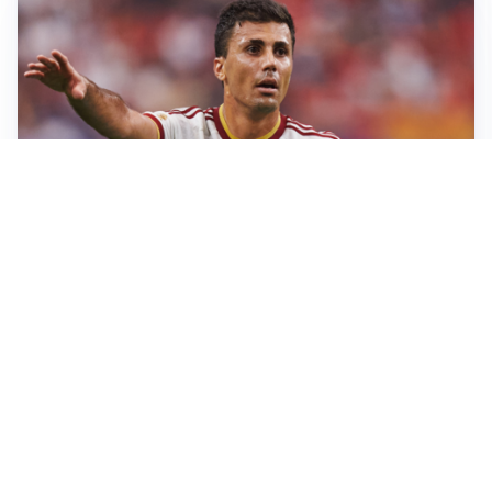
AFFARE IN CHIUSURA
Barcellona, colpo Rodri: battuto il Real Madrid
MOTIVATO
Douglas Luiz dice no all’Everton e punta sulla
Juventus
RIENTRO A RILENTO
Alcaraz, US Open lontano: la corsa contro il tempo
continua