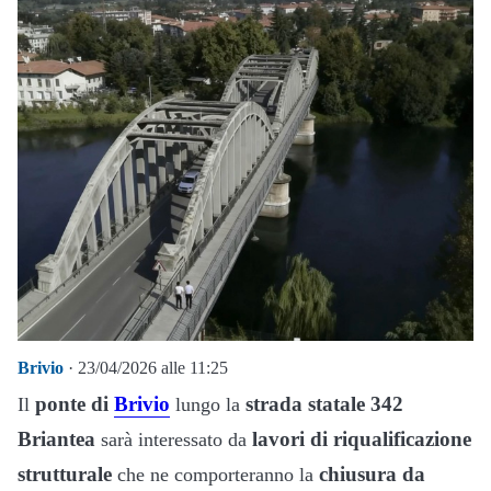
Brivio
· 23/04/2026 alle 11:25
ponte di
Brivio
strada statale 342
Il
lungo la
Briantea
lavori di riqualificazione
sarà interessato da
strutturale
chiusura
da
che ne comporteranno la