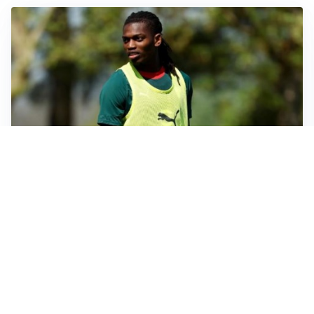
AMICHEVOLI
Milan, altro test per Amorim: le possibili scelte per il
Chelsea
AMICHEVOLI
Juventus-Inter, antipasto di Serie A: le probabili
formazioni