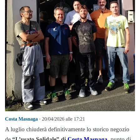
Costa Masnaga
· 20/04/2026 alle 17:21
A luglio chiuderà definitivamente lo storico negozio
de
“L’usato Solidale” di
Costa Masnaga
,
punto di