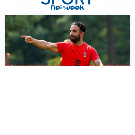
LE PAROLE
Milan, Amorim: “Sapevamo delle difficoltà, faremo
delle scelte”
LE PAROLE
Juventus, Spalletti soddisfatto: “I nuovi? Li ho visti
molto bene”