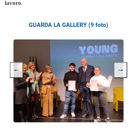
lavoro
.
GUARDA LA GALLERY (9 foto)
←
→