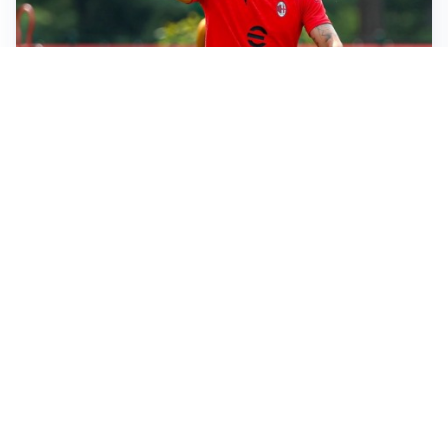
LE PAROLE
Amorim: “Il Milan deve puntare allo scudetto”
LE PAROLE
Bremer giura fedeltà: “Non ho mai chiesto di lasciare
la Juve”
IN DUBBIO
Sinner, ginocchio sotto osservazione: Cincinnati resta
in dubbio
AFFARE IN CHIUSURA
Barcellona, colpo Rodri: battuto il Real Madrid
Altre notizie