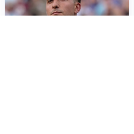
IL NOME NUOVO
Napoli, Musso resta un’opzione per la porta
TITOLARE IN CAMPIONATO
Inter, tocca a Pio Esposito: Chivu gli affida l’attacco
LE PAROLE
Spalletti prepara la Juve: “Con l’Inter servirà essere
squadra”
LONTANO DALL'ITALIA
Vlahovic, rebus futuro: Besiktas e Atletico si
contendono il serbo
Altre notizie