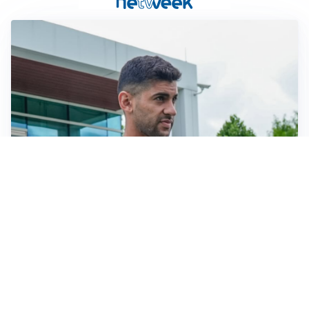
TRATTATIVA IN SALITA
Romero, l’Atletico accelera: Inter costretta a inseguire
GUERRA APERTA
Il ds del Cagliari contro Esposito: “Tentativo di
estorsione”