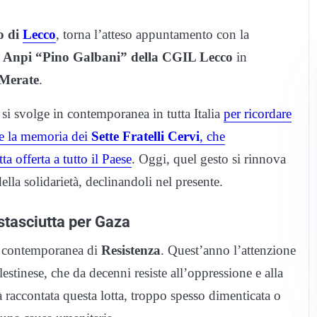
o di
Lecco
, torna l’atteso appuntamento con la
e Anpi “Pino Galbani” della CGIL Lecco
in
Merate
.
 si svolge in contemporanea in tutta Italia
per ricordare
re la memoria dei
Sette Fratelli Cervi
, che
a offerta a tutto il Paese
. Oggi, quel gesto si rinnova
ella solidarietà, declinandoli nel presente.
stasciutta per Gaza
a contemporanea di
Resistenza
. Quest’anno l’attenzione
estinese, che da decenni resiste all’oppressione e alla
rà raccontata questa lotta, troppo spesso dimenticata o