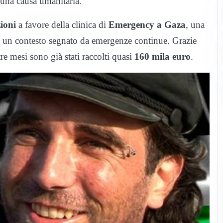
a una causa umanitaria.
ioni
a favore della clinica di
Emergency a Gaza
, una
 in un contesto segnato da emergenze continue. Grazie
tre mesi sono già stati raccolti quasi
160 mila euro
.