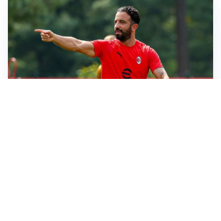
LE PAROLE
Milan, Amorim: “Sapevamo delle difficoltà, faremo
delle scelte”
LE PAROLE
Juventus, Spalletti soddisfatto: “I nuovi? Li ho visti
molto bene”
AMICHEVOLI
Il Milan crolla contro il Chelsea: 3-0 e prima sconfitta