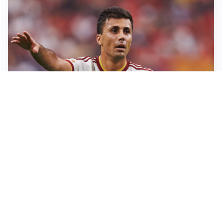
AFFARE IN CHIUSURA
Barcellona, colpo Rodri: battuto il Real Madrid
MOTIVATO
Douglas Luiz dice no all’Everton e punta sulla
Juventus
RIENTRO A RILENTO
Alcaraz, US Open lontano: la corsa contro il tempo
continua