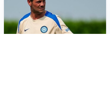
AMICHEVOLI
Juventus-Inter, antipasto di Serie A: le probabili
formazioni
IL NOME NUOVO
Napoli, Musso resta un’opzione per la porta
TITOLARE IN CAMPIONATO
Inter, tocca a Pio Esposito: Chivu gli affida l’attacco