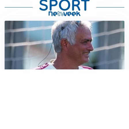
LA NOVITÀ
Le regole di Mourinho al Real
MERCATO JUVE
La Juventus vuole Suzuki, ma il Psg è avanti