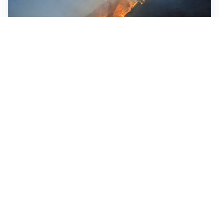
VALMADRERA
Incendio sul Moregallo, seconda notte di inferno di
fuoco
ROGO
Monte Moregallo in fiamme: in volo canadair. Chiusa
la Strada provinciale 583 FOTO E VIDEO
SOCCORSI
Incendio boschivo a Premana: intervenuta anche
un’unità nautica dei Vvf a supporto del Canadair
Altri video