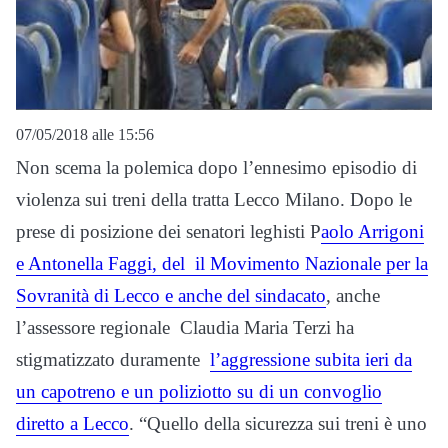
07/05/2018 alle 15:56
Non scema la polemica dopo l’ennesimo episodio di
violenza sui treni della tratta Lecco Milano. Dopo le
prese di posizione dei senatori leghisti P
aolo Arrigoni
e Antonella Faggi, del il Movimento Nazionale per la
Sovranità di Lecco e anche del sindacato
, anche
l’assessore regionale Claudia Maria Terzi ha
stigmatizzato duramente
l’aggressione subita ieri da
un capotreno e un poliziotto su di un convoglio
diretto a Lecco
. “Quello della sicurezza sui treni è uno