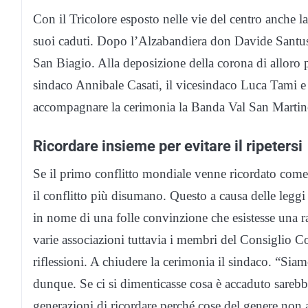
Con il Tricolore esposto nelle vie del centro anche 
suoi caduti. Dopo l’Alzabandiera don Davide Santus 
San Biagio. Alla deposizione della corona di alloro
sindaco Annibale Casati, il vicesindaco Luca Tami e 
accompagnare la cerimonia la Banda Val San Martin
Ricordare insieme per evitare il ripetersi
Se il primo conflitto mondiale venne ricordato com
il conflitto più disumano. Questo a causa delle leggi
in nome di una folle convinzione che esistesse una r
varie associazioni tuttavia i membri del Consiglio 
riflessioni. A chiudere la cerimonia il sindaco. “Sia
dunque. Se ci si dimenticasse cosa è accaduto sareb
generazioni di ricordare perché cose del genere non