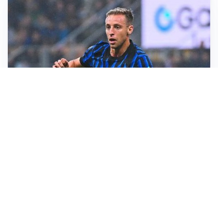
CALCIOMERCATO
Inter, Frattesi blocca il mercato nerazzurro: la
situazione
SERIE A
Roma, troppi gol subiti: Gasp deve lavorare in difesa
SERIE A
Milan, quanto lavoro per Amorim: il campo parla
chiaro