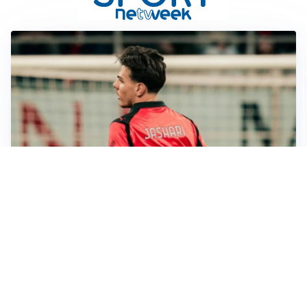
LE PAROLE
Jashari cambia pagina: “Con Amorim aria nuova al
Milan”
LE PAROLE
Chivu: “Mercato? Serve pazienza, l’Inter crescerà”