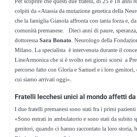
Per scoprire che questi due fratelli, di 25 e 18 anni
colpiti da «Atassia da mutazione genetica della Neu
che la famiglia Gianola affronta con tanta forza e, da
comunità premanese. Dieci anni di paure, speranza, r
dottoressa
Sara Bonato
. Neurologo della Fondazio
Milano. La specialista è intervenuta durante il con
LineArmonica che si è svolto nei giorni scorsi a Prem
percorso fatto con Gloria e Samuel e i loro genitori, e
cui siamo arrivati oggi».
Fratelli lecchesi unici al mondo affetti d
I due fratelli premanesi sono stati fra i primi pazient
«Sono entrati in ambulatorio e sono stati da subito s
genitori, quando ci hanno raccontato la loro storia, h