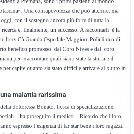
 residenti a Premana, sono i primi pazienti al mondo
rofascina». Una consapevolezza che può atterrire, ma
 oggi, con il sostegno ancora più forte di tutta la
icerca e, finalmente, un successo. A raccontarli è la
ne Irccs Cà Granda Ospedale Maggiore Policlinico di
certo benefico promosso dal Coro Nives e dal coro
ana per «raccontare quali siano state la storia e il
 per capire quanto sia stato difficile arrivare al punto in
a una malattia rarissima
i della dottoressa Bonato, fresca di specializzazione.
peciali – ha proseguito il medico – Ricordo che i loro
anno espresso l’esigenza di far star bene i loro ragazzi.