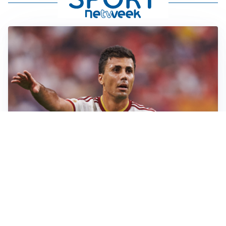
AFFARE IN CHIUSURA
Barcellona, colpo Rodri: battuto il Real Madrid
MOTIVATO
Douglas Luiz dice no all’Everton e punta sulla
Juventus