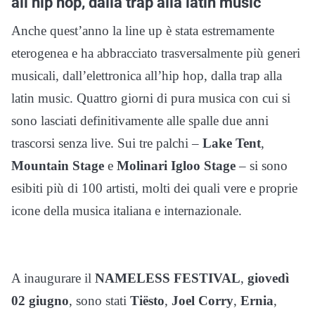
all’hip hop, dalla trap alla latin music
Anche quest’anno la line up è stata estremamente
eterogenea e ha abbracciato trasversalmente più generi
musicali, dall’elettronica all’hip hop, dalla trap alla
latin music. Quattro giorni di pura musica con cui si
sono lasciati definitivamente alle spalle due anni
trascorsi senza live. Sui tre palchi –
Lake Tent
,
Mountain Stage
e
Molinari Igloo Stage
– si sono
esibiti più di 100 artisti, molti dei quali vere e proprie
icone della musica italiana e internazionale.
A inaugurare il
NAMELESS FESTIVAL
,
giovedì
02 giugno
, sono stati
Tiësto
,
Joel Corry
,
Ernia
,