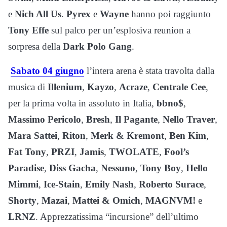
e
Nich All Us
.
Pyrex
e
Wayne
hanno poi raggiunto
Tony Effe
sul palco per un’esplosiva reunion a
sorpresa della
Dark Polo Gang
.
Sabato 04 giugno
l’intera arena è stata travolta dalla
musica di
Illenium
,
Kayzo
,
Acraze
,
Centrale Cee
,
per la prima volta in assoluto in Italia,
bbno$
,
Massimo Pericolo
,
Bresh
,
Il Pagante
,
Nello Traver
,
Mara Sattei
,
Riton
,
Merk & Kremont
,
Ben Kim
,
Fat Tony
,
PRZI
,
Jamis
,
TWOLATE
,
Fool’s
Paradise
,
Diss Gacha
,
Nessuno
,
Tony Boy
,
Hello
Mimmi
,
Ice-Stain
,
Emily Nash
,
Roberto Surace
,
Shorty
,
Mazai
,
Mattei & Omich
,
MAGNVM!
e
LRNZ
. Apprezzatissima “incursione” dell’ultimo