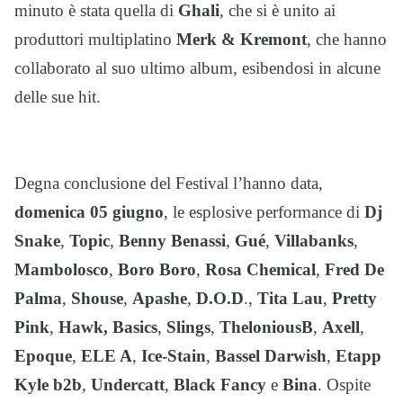
minuto è stata quella di
Ghali
, che si è unito ai
produttori multiplatino
Merk & Kremont
, che hanno
collaborato al suo ultimo album, esibendosi in alcune
delle sue hit.
Degna conclusione del Festival l’hanno data,
domenica 05 giugno
, le esplosive performance di
Dj
Snake
,
Topic
,
Benny Benassi
,
Gué
,
Villabanks
,
Mambolosco
,
Boro Boro
,
Rosa Chemical
,
Fred De
Palma
,
Shouse
,
Apashe
,
D.O.D
.,
Tita Lau
,
Pretty
Pink
,
Hawk, Basics
,
Slings
,
TheloniousB
,
Axell
,
Epoque
,
ELE A
,
Ice-Stain
,
Bassel Darwish
,
Etapp
Kyle b2b
,
Undercatt
,
Black Fancy
e
Bina
. Ospite