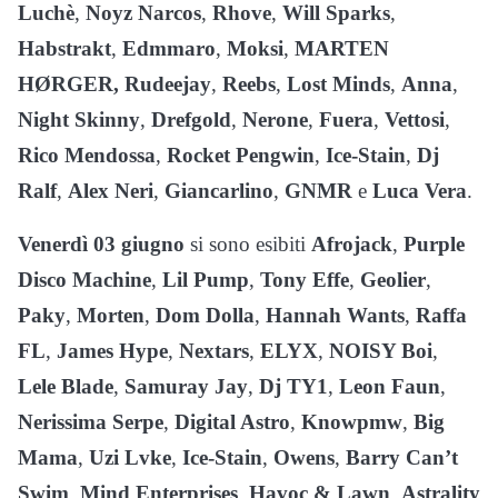
Luchè
,
Noyz Narcos
,
Rhove
,
Will Sparks
,
Habstrakt
,
Edmmaro
,
Moksi
,
MARTEN
HØRGER, Rudeejay
,
Reebs
,
Lost Minds
,
Anna
,
Night Skinny
,
Drefgold
,
Nerone
,
Fuera
,
Vettosi
,
Rico Mendossa
,
Rocket Pengwin
,
Ice-Stain
,
Dj
Ralf
,
Alex Neri
,
Giancarlino
,
GNMR
e
Luca Vera
.
Venerdì 03 giugno
si sono esibiti
Afrojack
,
Purple
Disco Machine
,
Lil Pump
,
Tony Effe
,
Geolier
,
Paky
,
Morten
,
Dom Dolla
,
Hannah Wants
,
Raffa
FL
,
James Hype
,
Nextars
,
ELYX
,
NOISY Boi
,
Lele Blade
,
Samuray Jay
,
Dj TY1
,
Leon Faun
,
Nerissima Serpe
,
Digital Astro
,
Knowpmw
,
Big
Mama
,
Uzi Lvke
,
Ice-Stain
,
Owens
,
Barry Can’t
Swim
,
Mind Enterprises
,
Havoc & Lawn
,
Astrality