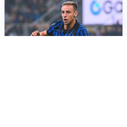
CALCIOMERCATO
Inter, Frattesi blocca il mercato nerazzurro: la
situazione
SERIE A
Roma, troppi gol subiti: Gasp deve lavorare in difesa
SERIE A
Milan, quanto lavoro per Amorim: il campo parla
chiaro