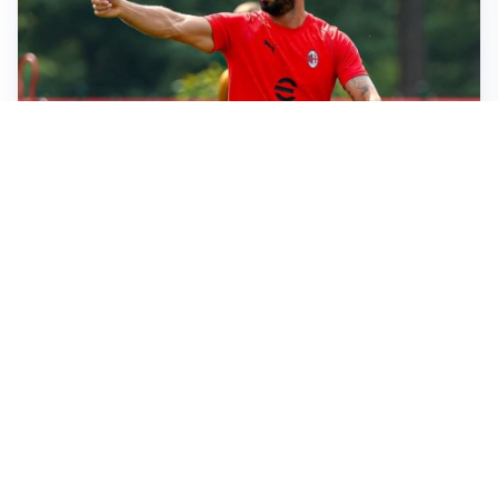
LE PAROLE
Milan, Amorim: “Sapevamo delle difficoltà, faremo
delle scelte”
LE PAROLE
Juventus, Spalletti soddisfatto: “I nuovi? Li ho visti
molto bene”
AMICHEVOLI
Il Milan crolla contro il Chelsea: 3-0 e prima sconfitta
per Amorim
AMICHEVOLI