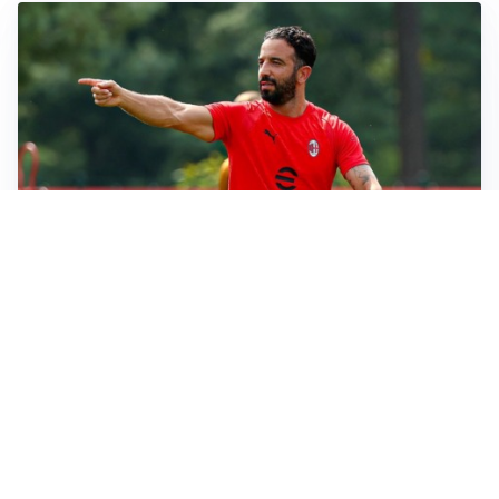
LE PAROLE
Milan, Amorim: “Sapevamo delle difficoltà, faremo
delle scelte”
LE PAROLE
Juventus, Spalletti soddisfatto: “I nuovi? Li ho visti
molto bene”
AMICHEVOLI