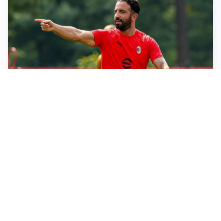
LE PAROLE
Milan, Amorim: “Sapevamo delle difficoltà, faremo
delle scelte”
LE PAROLE
Juventus, Spalletti soddisfatto: “I nuovi? Li ho visti
molto bene”
AMICHEVOLI
Il Milan crolla contro il Chelsea: 3-0 e prima sconfitta
per Amorim